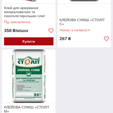
Клей для армування
мінераловатних та
пінополістирольних плит
KREISEL 215
КЛЕЙОВА СУМІШ «СТОЛІТ
Під замовлення
С»
358
Немає в наявності
₴/мішок
267
₴
Купити
КЛЕЙОВА СУМІШ «СТОЛІТ
М»