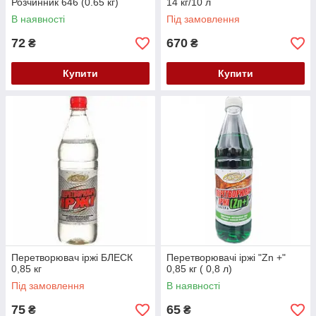
Розчинник 646 (0.65 кг)
14 кг/10 л
В наявності
Під замовлення
72
670
₴
₴
Купити
Купити
Перетворювач іржі БЛЕСК
Перетворювачі іржі "Zn +"
0,85 кг
0,85 кг ( 0,8 л)
Під замовлення
В наявності
75
65
₴
₴