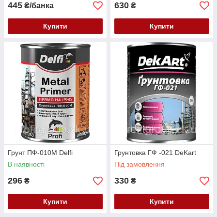
445
630
₴/банка
₴
Купити
Купити
Грунт ПФ-010М Delfi
Грунтовка ГФ -021 DeKart
В наявності
Під замовлення
296
330
₴
₴
Купити
Купити