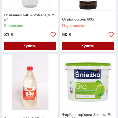
Розчинник 646 Autotrade(0.75
кг)
Оліфа оксоль 600г
В наявності
Під замовлення
81
60
₴
₴
Купити
Купити
Фарба інтер'єрна Sniezka Еко