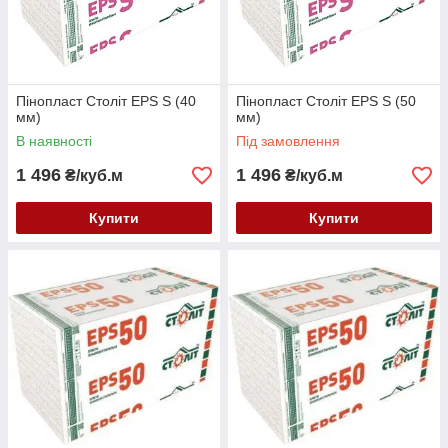
Пінопласт Століт EPS S (40
Пінопласт Століт EPS S (50
мм)
мм)
В наявності
Під замовлення
1 496
1 496
₴/куб.м
₴/куб.м
Купити
Купити