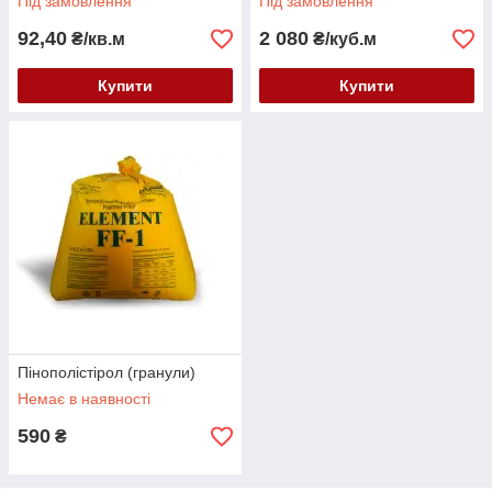
Під замовлення
Під замовлення
92,40
2 080
₴/кв.м
₴/куб.м
Купити
Купити
Пінополістірол (гранули)
Немає в наявності
590
₴