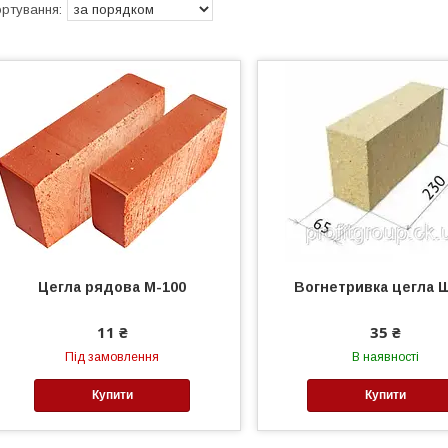
Цегла рядова М-100
Вогнетривка цегла 
11 ₴
35 ₴
Під замовлення
В наявності
Купити
Купити