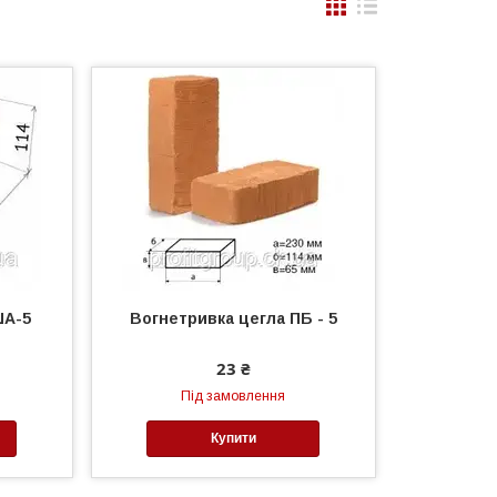
ША-5
Вогнетривка цегла ПБ - 5
23 ₴
Під замовлення
Купити