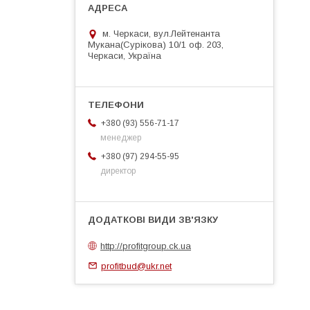
м. Черкаси, вул.Лейтенанта
Мукана(Сурікова) 10/1 оф. 203,
Черкаси, Україна
+380 (93) 556-71-17
менеджер
+380 (97) 294-55-95
директор
http://profitgroup.ck.ua
profitbud@ukr.net