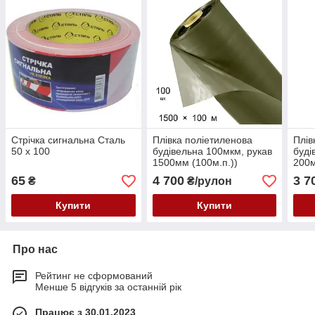
Стрічка сигнальна Сталь
Плівка поліетиленова
Плів
50 х 100
будівельна 100мкм, рукав
буді
1500мм (100м.п.))
200м
65
4 700
3 7
₴
₴/рулон
Купити
Купити
Про нас
Рейтинг не сформований
Менше 5 відгуків за останній рік
Працює з 30.01.2023