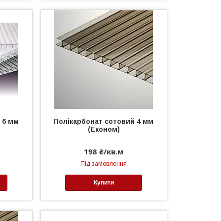
 6 мм
Полікарбонат сотовий 4 мм
(Економ)
198 ₴/кв.м
Під замовлення
Купити