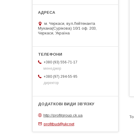
м. Черкаси, вул.Лейтенанта
Мукана(Сурікова) 10/1 оф. 203,
Черкаси, Україна
+380 (93) 556-71-17
менеджер
+380 (97) 294-55-95
директор
http://profitgroup.ck.ua
profitbud@ukr.net