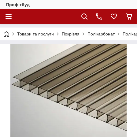
Профітбуд
Товари та послуги
Покрівля
Полікарбонат
Поліка