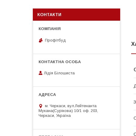
КОНТАКТИ
Профітбуд
Х
Лідія Білошиста
З
м. Черкаси, вул.Лейтенанта
Мукана(Сурікова) 10/1 оф. 203,
Черкаси, Україна
О
С