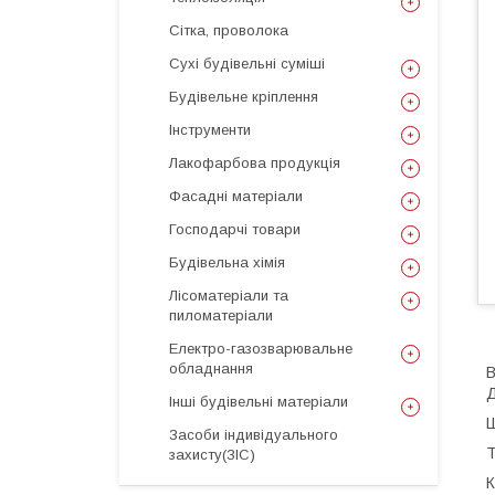
Сітка, проволока
Сухі будівельні суміші
Будівельне кріплення
Інструменти
Лакофарбова продукція
Фасадні матеріали
Господарчі товари
Будівельна хімія
Лісоматеріали та
пиломатеріали
Електро-газозварювальне
обладнання
В
Д
Інші будівельні матеріали
Ш
Засоби індивідуального
Т
захисту(ЗІС)
К