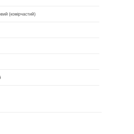
овий (комірчастий)
й