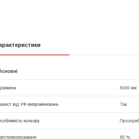
арактеристики
Основні
Довжина
6000 мм
ахист від УФ-випромінювань
Так
собливість кольору
Прозори
вітлопропускання
85 %