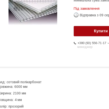
Мінімальна сума замов
Під замовлення
Відправка з 09 се
Купити
+380 (93) 556-71-17
менеджер
ид: сотовий полікарбонат
овжина: 6000 мм
ирина: 2100 мм
овщина: 4 мм
олір: прозорий