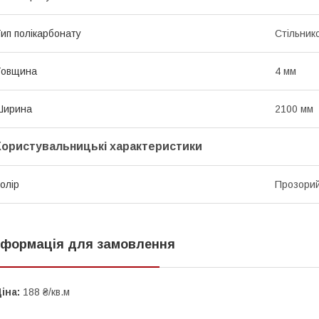
ип полікарбонату
Стільник
Товщина
4 мм
Ширина
2100 мм
Користувальницькі характеристики
олір
Прозори
нформація для замовлення
іна:
188 ₴/кв.м