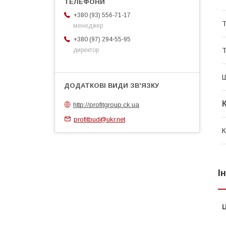
+380 (93) 556-71-17
Т
менеджер
+380 (97) 294-55-95
директор
http://profitgroup.ck.ua
profitbud@ukr.net
К
І
Ц