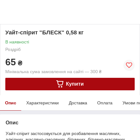
Уайт-спірит "БЛЕСК" 0,58 кг
В наявності
Роздріб
65
₴
Мінімальна сума замовлення на сайті — 300 ₴
Купити
Опис
Характеристики
Доставка
Оплата
Умови п
Опис
Уайт-спірит застосовується для розбавлення масляних,
алкідних, масляно-смоляних, бітумних, бітумно-масляних,