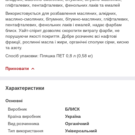
гліфталевих, пентафталевих, фенольних лаків та емалей
Використовується для розбавлення масляних, алкідних,
масляно-смоляних, бітумних, бітумно-масляних, гліфталевих,
пентафталевих, фенольних лаків і емалей, надає фарбам
блиск. Уайт-спірит дозволяє скоротити витрату фарби, не
порушуючи якості покриття. Добре розчиняє всі нафтові
фракції, рослинні масла і жири, органічні сполуки сірки, кисню
та азоту.
Спосіб упаковки: Пляшка ПЕТ 0,8 л (0,58 кг)
Приховати
Характеристики
Основні
Виробник
БЛИСК
Країна виробник
Україна
Вид розчинника
Органічний
Тип використання
Універсальний