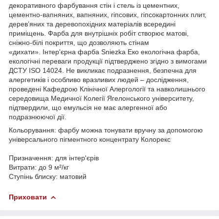
декоративного фарбування стін і стель із цементних,
цементно-вапняних, вапняних, гіпсових, гіпсокартонних плит,
дерев’яних та деревопохідних матеріалів всередині
приміщень. Фарба для внутрішніх робіт створює матові,
сніжно-білі покриття, що дозволяють стінам
«дихати». Інтер'єрна фарба Sniezka Еко екологічна фарба,
екологічні переваги продукції підтверджено згідно з вимогами
ДСТУ ISO 14024. Не викликає подразнення, безпечна для
алергетиків і особливо вразливих людей – дослідження,
проведені Кафедрою Клінічної Алергології та навколишнього
середовища Медичної Колегії Ягелонського університету,
підтвердили, що емульсія не має алергенної або
подразнюючої дії.
Кольорування: фарбу можна тонувати вручну за допомогою
універсального пігментного концентрату Колорекс
Призначення: для інтер'єрів
Витрати: до 9 м²/кг
Ступінь блиску: матовий
Приховати