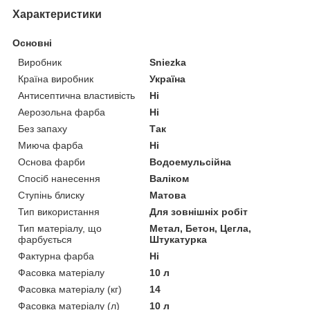
Характеристики
Основні
Виробник
Sniezka
Країна виробник
Україна
Антисептична властивість
Ні
Аерозольна фарба
Ні
Без запаху
Так
Миюча фарба
Ні
Основа фарби
Водоемульсійна
Спосіб нанесення
Валіком
Ступінь блиску
Матова
Тип використання
Для зовнішніх робіт
Тип матеріалу, що
Метал, Бетон, Цегла,
фарбується
Штукатурка
Фактурна фарба
Ні
Фасовка матеріалу
10 л
Фасовка матеріалу (кг)
14
Фасовка матеріалу (л)
10 л