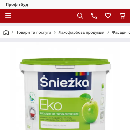
Профітбуд
Товари та послуги
Лакофарбова продукція
Фасадні