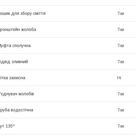
ошик для збору сміття
Так
ронштейн жолоба
Так
уфта сполучна
Так
ідвід зливний
Так
ітка захисна
Ні
'єднувач жолобів
Так
руба водостічна
Так
ут 135º
Так