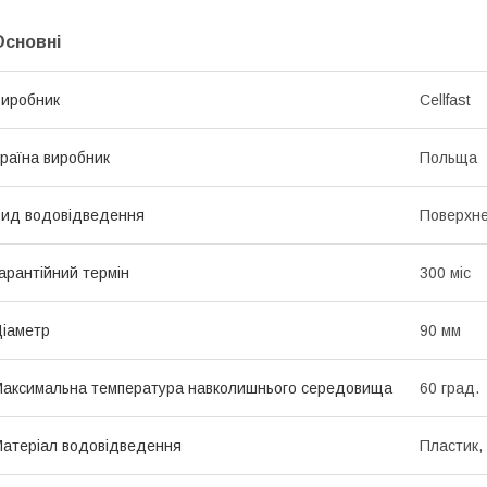
Основні
иробник
Cellfast
раїна виробник
Польща
ид водовідведення
Поверхн
арантійний термін
300 міс
іаметр
90 мм
аксимальна температура навколишнього середовища
60 град.
атеріал водовідведення
Пластик,