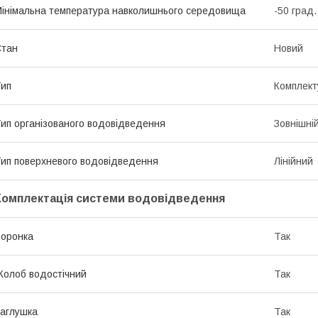
інімальна температура навколишнього середовища
-50 град.
Стан
Новий
ип
Комплект
ип організованого водовідведення
Зовнішні
ип поверхневого водовідведення
Лінійний
Комплектація системи водовідведення
оронка
Так
олоб водостічний
Так
аглушка
Так