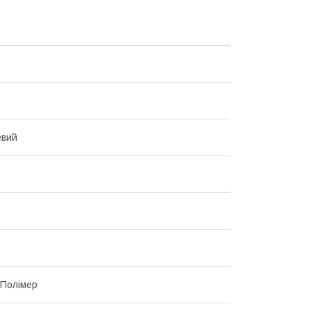
евий
 Полімер