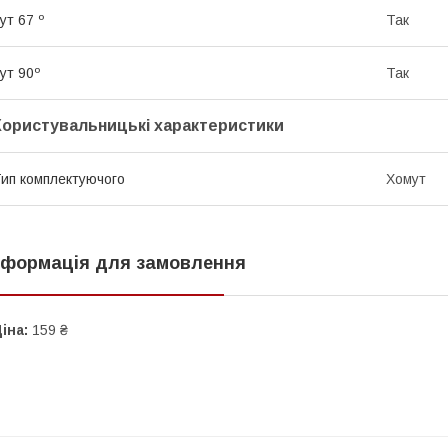
ут 67 º
Так
ут 90º
Так
Користувальницькі характеристики
ип комплектуючого
Хомут
нформація для замовлення
іна:
159 ₴