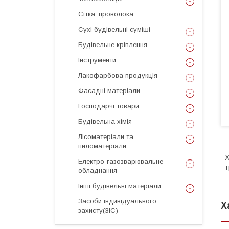
Сітка, проволока
Сухі будівельні суміші
Будівельне кріплення
Інструменти
Лакофарбова продукція
Фасадні матеріали
Господарчі товари
Будівельна хімія
Лісоматеріали та
пиломатеріали
Х
Електро-газозварювальне
т
обладнання
Інші будівельні матеріали
Засоби індивідуального
Х
захисту(ЗІС)