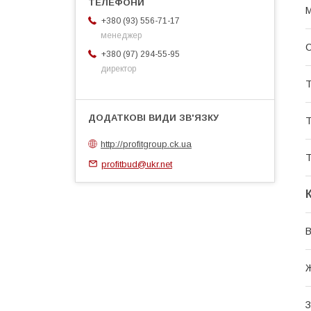
М
+380 (93) 556-71-17
менеджер
+380 (97) 294-55-95
директор
Т
Т
http://profitgroup.ck.ua
Т
profitbud@ukr.net
В
Ж
З