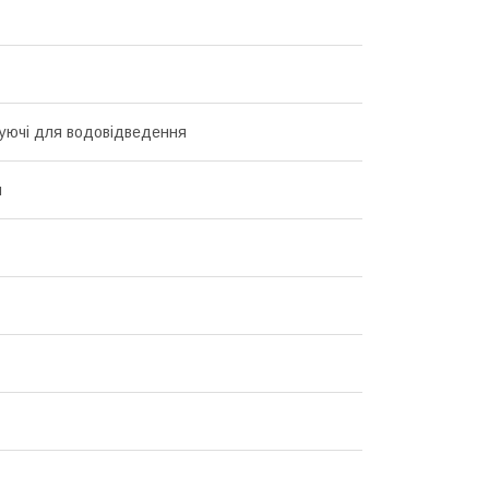
уючі для водовідведення
й