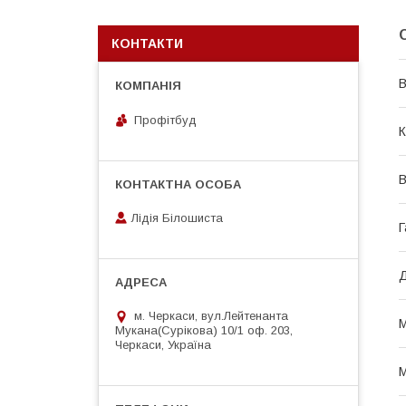
КОНТАКТИ
В
Профітбуд
К
В
Лідія Білошиста
Г
Д
м. Черкаси, вул.Лейтенанта
М
Мукана(Сурікова) 10/1 оф. 203,
Черкаси, Україна
М