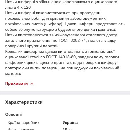
Цвяхи шиферні з збільшеною капелюшком з оцинкованого
листа 4 х 120
Цвяхи шиферні використовуються при проведенні
покрівельних робіт для кріплення азбестоцементних
покрівельних листів (шиферу). Цвяхи шиферні представляють
собою збірну конструкцію з будівельного цвяха і ковпачка.
Цвяхи виготовляються з низьковуглецевої сталевого дроту
загального призначення по ГОСТ 3282-74, і мають гладку
поверхню і круглий перетин.
Ковпачки шиферних цвяхів виготовляють з тонколистової
оцинкованої сталі по ГОСТ 14918-80, завдяки чому головки
шиферних цвяхів щільно прилягають до поверхні шиферу,
повторюючи вигин поверхні, не пошкоджуючи покрівельний
матеріал.
Приховати
Характеристики
Основні
Країна виробник
Україна
Вага упаковки
10 кг