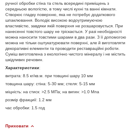
ручної обробки стіна та стель всередині приміщень з
середньою вологістю, в тому числі кухні та ванні кімнати.
Створює гладку поверхню, яка не потребує додаткового
шпаклювання. Володіє високою водоутримуючою
властивістю, завдяки якій поверхня не розшаровується. При
нанесенні товстого шару не тріскається. У разі необхідності
можна наносити товстими шарами в два рази. З її допомогою
можна не тільки оштукатурювати поверхні, але й виготовляти
декоративні елементи та проводити реставраційні роботи.
Суміш виготовлена з екологічно чистого мінералу і не містить
шкідливих речовин.
Характеристики
:
витрата: 8.5 кг/кв.м. при товщині шару 10 мм
товщина шару: стіна: 5-30 мм; стеля: 5-15 мм
міцність: на стиск: >2.5 МПа; на вигин: >1.0 Мпа
розмір фракциії: 1.2 мм
час обробки: 1.5 год
Приховати