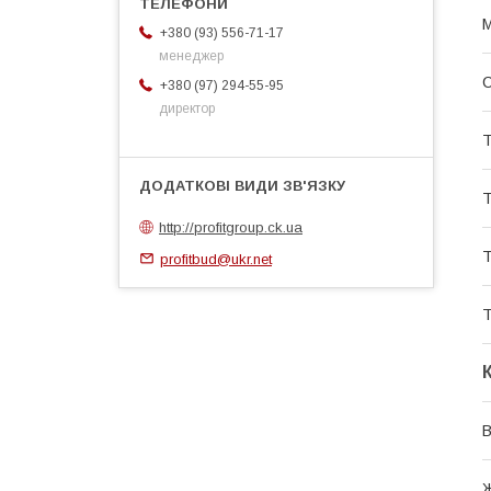
М
+380 (93) 556-71-17
менеджер
+380 (97) 294-55-95
директор
Т
Т
http://profitgroup.ck.ua
Т
profitbud@ukr.net
Т
В
Ж