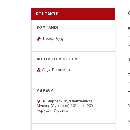
КОНТАКТИ
В
Профітбуд
К
В
Лідія Білошиста
Г
Д
м. Черкаси, вул.Лейтенанта
М
Мукана(Сурікова) 10/1 оф. 203,
Черкаси, Україна
М