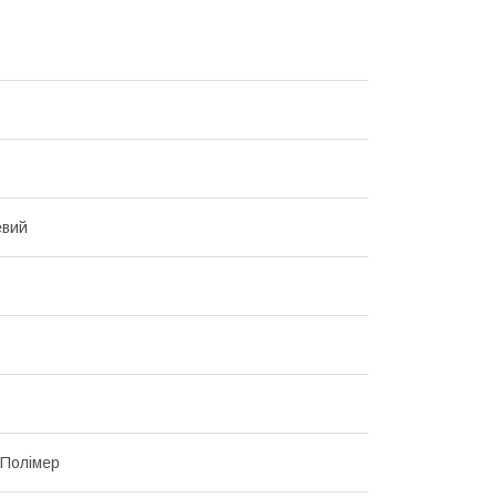
евий
 Полімер