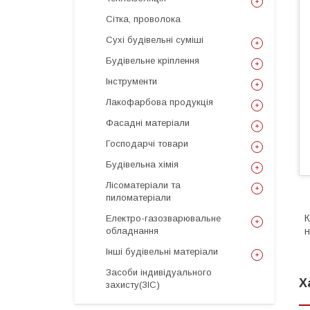
Сітка, проволока
Сухі будівельні суміші
Будівельне кріплення
Інструменти
Лакофарбова продукція
Фасадні матеріали
Господарчі товари
Будівельна хімія
Лісоматеріали та
пиломатеріали
К
Електро-газозварювальне
обладнання
н
Інші будівельні матеріали
Засоби індивідуального
Х
захисту(ЗІС)