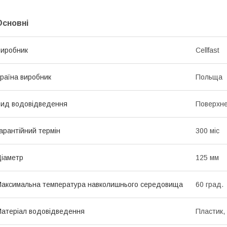
Основні
иробник
Cellfast
раїна виробник
Польща
ид водовідведення
Поверхн
арантійний термін
300 міс
іаметр
125 мм
аксимальна температура навколишнього середовища
60 град.
атеріал водовідведення
Пластик,