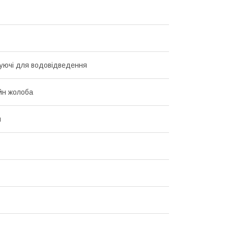
уючі для водовідведення
йн жолоба
й