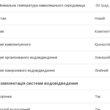
інімальна температура навколишнього середовища
-50 град.
Стан
Новий
ип
Комплект
ип комплектуючого
Кронште
ип організованого водовідведення
Зовнішні
ип поверхневого водовідведення
Лінійний
Комплектація системи водовідведення
оронка
Так
олоб водостічний
Так