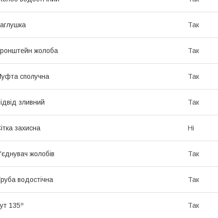
аглушка
Так
ронштейн жолоба
Так
уфта сполучна
Так
ідвід зливний
Так
ітка захисна
Ні
'єднувач жолобів
Так
руба водостічна
Так
ут 135º
Так