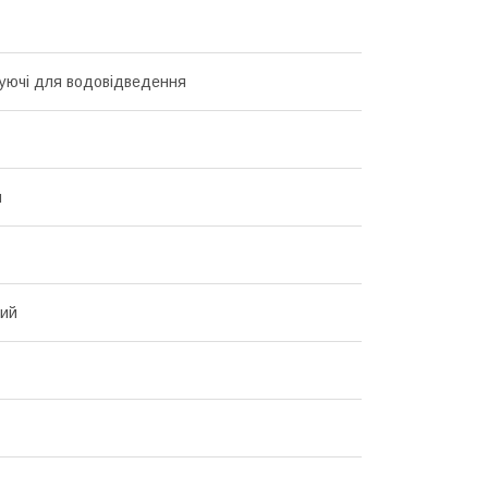
уючі для водовідведення
й
вий