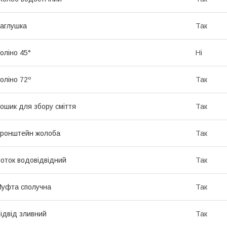
аглушка
Так
оліно 45°
Ні
оліно 72º
Так
ошик для збору сміття
Так
ронштейн жолоба
Так
оток водовідвідний
Так
уфта сполучна
Так
ідвід зливний
Так