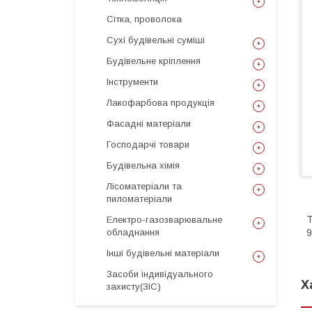
Сітка, проволока
Сухі будівельні суміші
Будівельне кріплення
Інструменти
Лакофарбова продукція
Фасадні матеріали
Господарчі товари
Будівельна хімія
Лісоматеріали та
пиломатеріали
Т
Електро-газозварювальне
обладнання
9
Інші будівельні матеріали
Засоби індивідуального
Х
захисту(ЗІС)