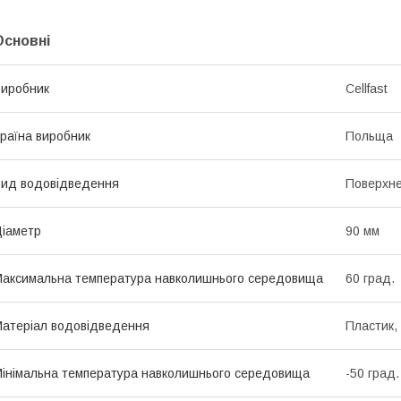
Основні
иробник
Cellfast
раїна виробник
Польща
ид водовідведення
Поверхн
іаметр
90 мм
аксимальна температура навколишнього середовища
60 град.
атеріал водовідведення
Пластик,
інімальна температура навколишнього середовища
-50 град.