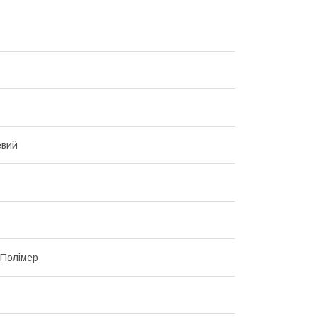
евий
 Полімер