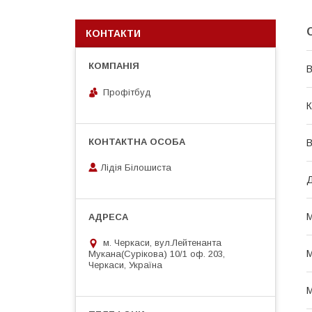
КОНТАКТИ
В
Профітбуд
К
В
Лідія Білошиста
Д
М
м. Черкаси, вул.Лейтенанта
М
Мукана(Сурікова) 10/1 оф. 203,
Черкаси, Україна
М