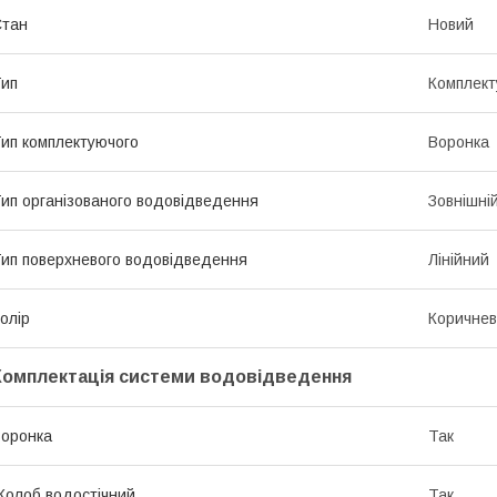
Стан
Новий
ип
Комплект
ип комплектуючого
Воронка
ип організованого водовідведення
Зовнішні
ип поверхневого водовідведення
Лінійний
олір
Коричне
Комплектація системи водовідведення
оронка
Так
олоб водостічний
Так