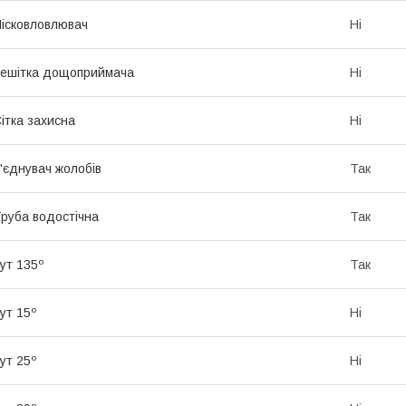
ісковловлювач
Ні
ешітка дощоприймача
Ні
ітка захисна
Ні
'єднувач жолобів
Так
руба водостічна
Так
ут 135º
Так
ут 15º
Ні
ут 25º
Ні