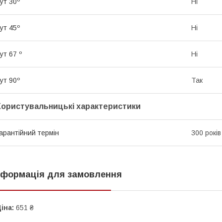
ут 30º
Ні
ут 45º
Ні
ут 67 º
Ні
ут 90º
Так
Користувальницькі характеристики
арантійний термін
300 років
нформація для замовлення
іна:
651 ₴