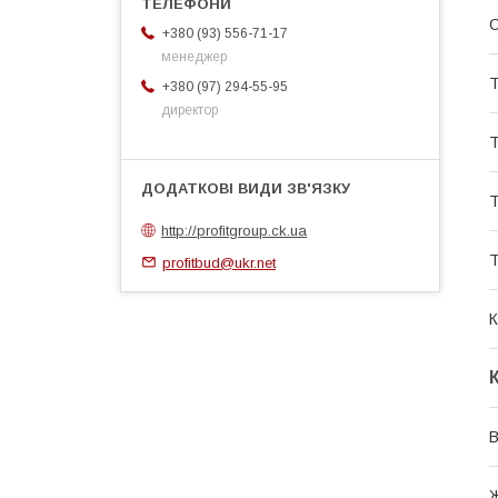
+380 (93) 556-71-17
менеджер
Т
+380 (97) 294-55-95
директор
Т
Т
http://profitgroup.ck.ua
Т
profitbud@ukr.net
К
В
Ж