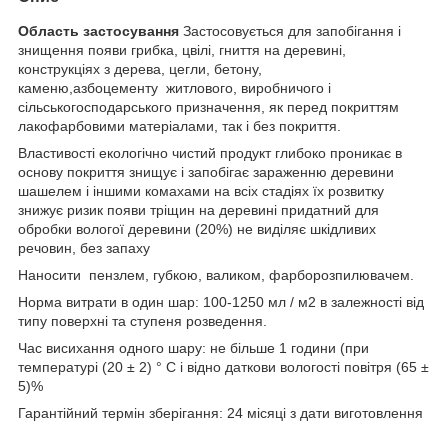
Область застосування
Застосовується для запобігання і
знищення появи грибка, цвілі, гниття на деревині,
конструкціях з дерева, цегли, бетону,
каменю,азбоцементу житлового, виробничого і
сільськогосподарського призначення, як перед покриттям
лакофарбовими матеріалами, так і без покриття.
Властивості екологічно чистий продукт глибоко проникає в
основу покриття знищує і запобігає зараженню деревини
шашелем і іншими комахами на всіх стадіях їх розвитку
знижує ризик появи тріщин на деревині придатний для
обробки вологої деревини (20%) не виділяє шкідливих
речовин, без запаху
Наносити пензлем, губкою, валиком, фарборозпилювачем.
Норма витрати в один шар: 100-1250 мл / м2 в залежності від
типу поверхні та ступеня розведення.
Час висихання одного шару: не більше 1 години (при
температурі (20 ± 2) ° С і відно даткови вологості повітря (65 ±
5)%
Гарантійний термін зберігання: 24 місяці з дати виготовлення