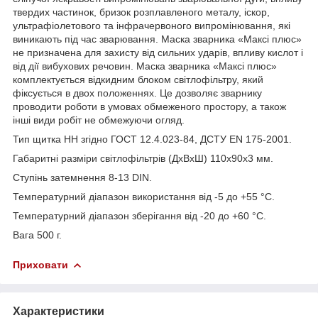
твердих частинок, бризок розплавленого металу, іскор,
ультрафіолетового та інфрачервоного випромінювання, які
виникають під час зварювання. Маска зварника «Максі плюс»
не призначена для захисту від сильних ударів, впливу кислот і
від дії вибухових речовин. Маска зварника «Максі плюс»
комплектується відкидним блоком світлофільтру, який
фіксується в двох положеннях. Це дозволяє зварнику
проводити роботи в умовах обмеженого простору, а також
інші види робіт не обмежуючи огляд.
Тип щитка НН згідно ГОСТ 12.4.023-84, ДСТУ EN 175-2001.
Габаритні разміри світлофільтрів (ДхВхШ) 110х90х3 мм.
Ступінь затемнення 8-13 DIN.
Температурний діапазон використання від -5 до +55 °С.
Температурний діапазон зберігання від -20 до +60 °С.
Вага 500 г.
Приховати
Характеристики