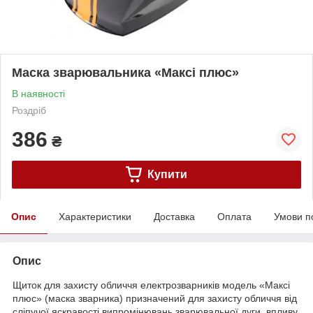
Маска зварювальника «Максі плюс»
В наявності
Роздріб
386
₴
Купити
Опис
Характеристики
Доставка
Оплата
Умови п
Опис
Щиток для захисту обличчя електрозварників модель «Максі
плюс» (маска зварника) призначений для захисту обличчя від
сліпучої яскравості випромінювань зварювальної дуги, впливу