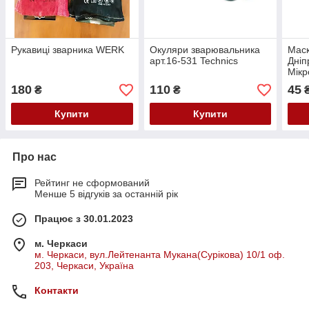
Рукавиці зварника WERK
Окуляри зварювальника
Маск
арт.16-531 Technics
Дніп
Мікр
180
110
45
₴
₴
Купити
Купити
Про нас
Рейтинг не сформований
Менше 5 відгуків за останній рік
Працює з 30.01.2023
м. Черкаси
м. Черкаси, вул.Лейтенанта Мукана(Сурікова) 10/1 оф.
203, Черкаси, Україна
Контакти