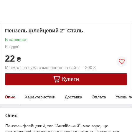
Пензель флейцевий 2" Сталь
В наявності
Роздріб
22
₴
Мінімальна сума замовлення на сайті — 300 ₴
Купити
Опис
Характеристики
Доставка
Оплата
Умови п
Опис
Пензель флейцевий, тип "Англійський", має ворс, що
виготовлений з натуральної свинячої щетини. Пензель має