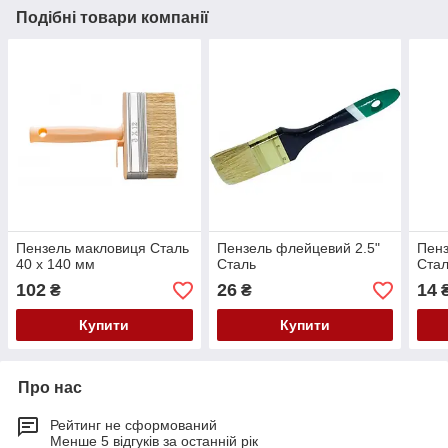
Подібні товари компанії
Пензель макловиця Сталь
Пензель флейцевий 2.5"
Пен
40 х 140 мм
Сталь
Стал
102
26
14
₴
₴
Купити
Купити
Про нас
Рейтинг не сформований
Менше 5 відгуків за останній рік