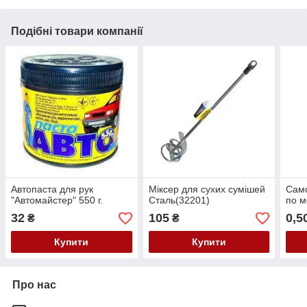
Подібні товари компанії
Автопаста для рук
Міксер для сухих сумішей
Само
"Автомайстер" 550 г.
Сталь(32201)
по м
32
105
0,5
₴
₴
Купити
Купити
Про нас