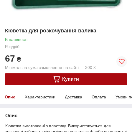
Кюветка для розкочування валика
В наявності
Роздріб
67
₴
Мінімальна сума замовлення на сайті — 300 ₴
Купити
Опис
Характеристики
Доставка
Оплата
Умови п
Опис
Кюветки виготовлені з пластику. Використовується для
зручності забору та рівномірного розподілу фарби по поверхні