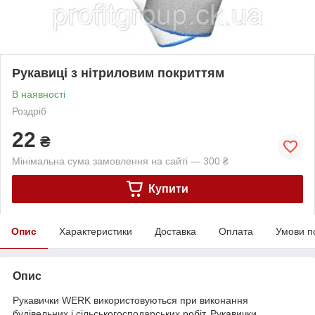
Рукавиці з нітриловим покриттям
В наявності
Роздріб
22
₴
Мінімальна сума замовлення на сайті — 300 ₴
Купити
Опис
Характеристики
Доставка
Оплата
Умови п
Опис
Рукавички WERK використовуються при виконання
будівельних і сільськогосподарських робіт. Рукавички