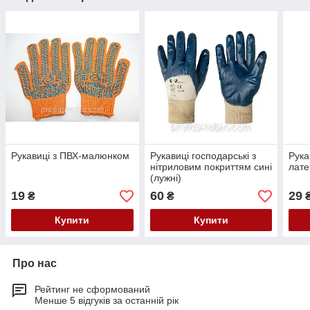
Рукавиці з ПВХ-малюнком
Рукавиці господарські з
Рука
нітриловим покриттям сині
лате
(лужні)
19
60
29
₴
₴
Купити
Купити
Про нас
Рейтинг не сформований
Менше 5 відгуків за останній рік