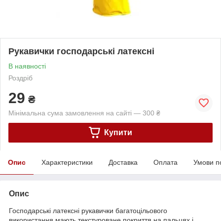
Рукавички господарські латексні
В наявності
Роздріб
29
₴
Мінімальна сума замовлення на сайті — 300 ₴
Купити
Опис
Характеристики
Доставка
Оплата
Умови п
Опис
Господарські латексні рукавички багатоцільового
використання мають текстуроване покриття на пальцях і