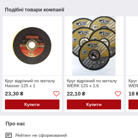
Подібні товари компанії
Круг відрізний по металу
Круг відрізний по металу
Круг
Haisser 125 х 1
WERK 125 х 1,6
WERK
23,30
22,10
18
₴
₴
Купити
Купити
Про нас
Рейтинг не сформований