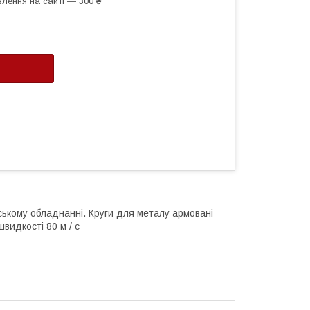
лення на сайті — 300 ₴
ському обладнанні. Круги для металу армовані
видкості 80 м / с