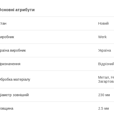
Основні атрибути
Стан
Новий
иробник
Werk
раїна виробник
Україна
ризначення
Відрізни
Метал, Н
бробка матеріалу
Загартов
іаметр зовнішній
230 мм
Товщина
2.5 мм