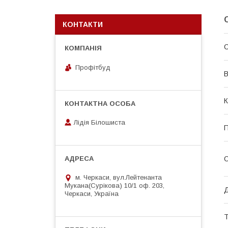
КОНТАКТИ
Профітбуд
В
К
Лідія Білошиста
П
О
м. Черкаси, вул.Лейтенанта
Мукана(Сурікова) 10/1 оф. 203,
Д
Черкаси, Україна