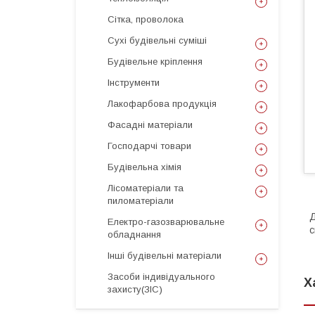
Сітка, проволока
Сухі будівельні суміші
Будівельне кріплення
Інструменти
Лакофарбова продукція
Фасадні матеріали
Господарчі товари
Будівельна хімія
Лісоматеріали та
пиломатеріали
Д
Електро-газозварювальне
с
обладнання
Інші будівельні матеріали
Засоби індивідуального
Х
захисту(ЗІС)