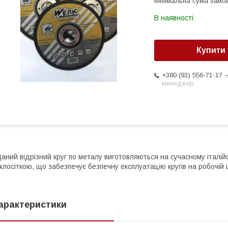
Мінімальна сума замов
В наявності
Купити
+380 (93) 556-71-17
менеджер
аний відрізний круг по металу виготовляються на сучасному італій
клосіткою, що забезпечує безпечну експлуатацію кругів на робочій ш
арактеристики