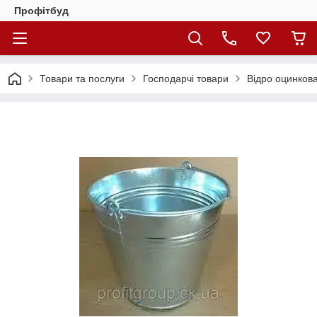
Профітбуд
Товари та послуги
Господарчі товари
Відро оцинков