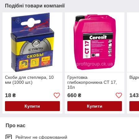
Подібні товари компанії
Скоби для степлера, 10
Грунтовка
Відр
мм (1000 шт.)
глибокопроникна СТ 17,
10л
18
660
143
₴
₴
Купити
Купити
Про нас
Рейтинг не сформований