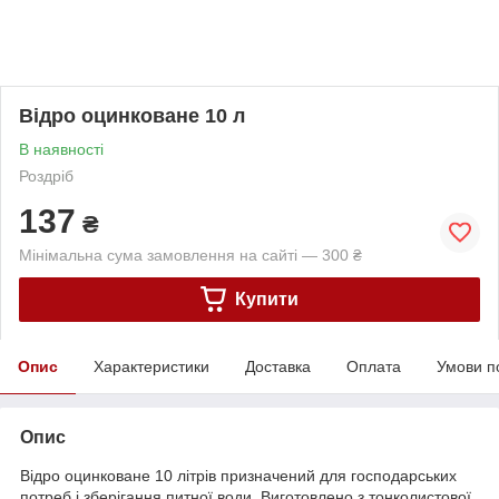
Відро оцинковане 10 л
В наявності
Роздріб
137
₴
Мінімальна сума замовлення на сайті — 300 ₴
Купити
Опис
Характеристики
Доставка
Оплата
Умови п
Опис
Відро оцинковане 10 літрів призначений для господарських
потреб і зберігання питної води. Виготовлено з тонколистової