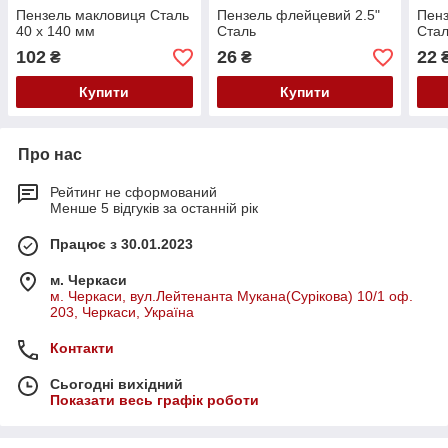
Пензель макловиця Сталь
Пензель флейцевий 2.5"
Пенз
40 х 140 мм
Сталь
Ста
102
26
22
₴
₴
Купити
Купити
Про нас
Рейтинг не сформований
Менше 5 відгуків за останній рік
Працює з 30.01.2023
м. Черкаси
м. Черкаси, вул.Лейтенанта Мукана(Сурікова) 10/1 оф.
203, Черкаси, Україна
Контакти
Сьогодні вихідний
Показати весь графік роботи