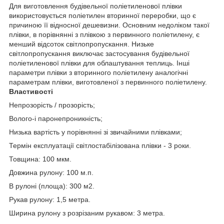
Для виготовлення будівельної поліетиленової плівки
використовується поліетилен вторинної переробки, що є
причиною її відносної дешевизни. Основним недоліком такої
плівки, в порівнянні з плівкою з первинного поліетилену, є
менший відсоток світлопропускання. Низьке
світлопропускання виключає застосування будівельної
поліетиленової плівки для облаштування теплиць. Інші
параметри плівки з вторинного поліетилену аналогічні
параметрам плівки, виготовленої з первинного поліетилену.
Властивості
Непрозорість / прозорість;
Волого-і паронепроникність;
Низька вартість у порівнянні зі звичайними плівками;
Термін експлуатації світлостабілізована плівки - 3 роки.
Товщина: 100 мкм.
Довжина рулону: 100 м.п.
В рулоні (площа): 300 м2.
Рукав рулону: 1,5 метра.
Ширина рулону з розрізаним рукавом: 3 метра.