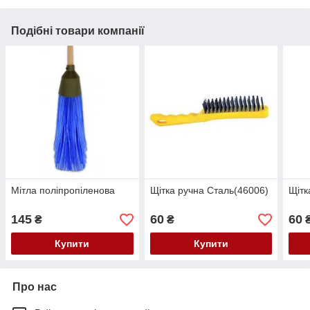
Подібні товари компанії
Мітла поліпропіленова
Щітка ручна Сталь(46006)
Щітк
145
60
60
₴
₴
Купити
Купити
Про нас