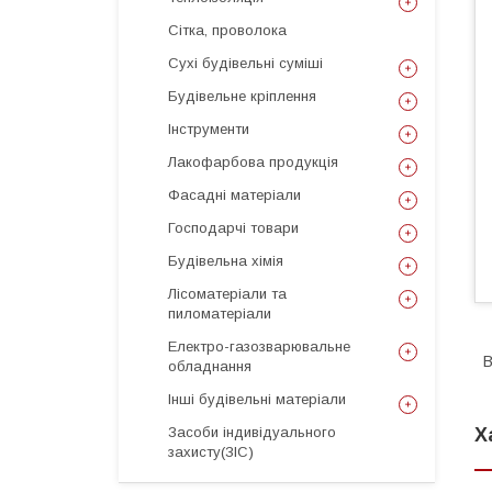
Сітка, проволока
Сухі будівельні суміші
Будівельне кріплення
Інструменти
Лакофарбова продукція
Фасадні матеріали
Господарчі товари
Будівельна хімія
Лісоматеріали та
пиломатеріали
Електро-газозварювальне
В
обладнання
Інші будівельні матеріали
Засоби індивідуального
Х
захисту(ЗІС)