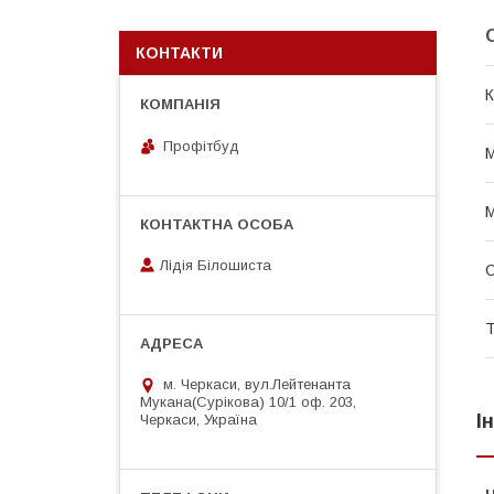
КОНТАКТИ
К
Профітбуд
М
М
Лідія Білошиста
Т
м. Черкаси, вул.Лейтенанта
Мукана(Сурікова) 10/1 оф. 203,
І
Черкаси, Україна