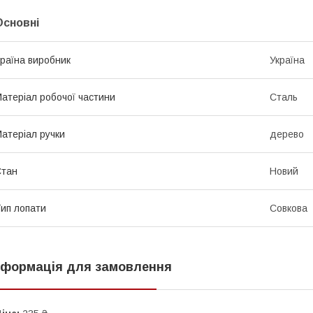
Основні
раїна виробник
Україна
атеріал робочої частини
Сталь
атеріал ручки
дерево
Стан
Новий
ип лопати
Совкова
нформація для замовлення