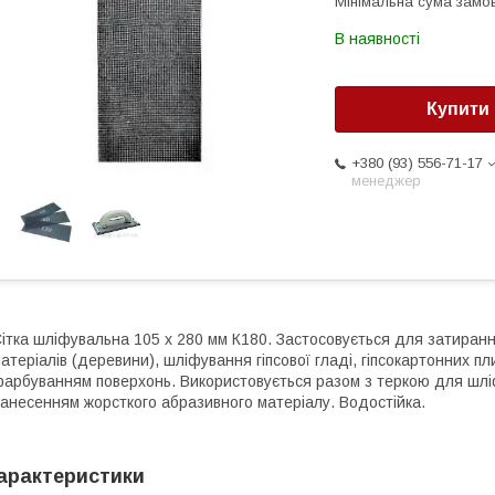
Мінімальна сума замов
В наявності
Купити
+380 (93) 556-71-17
менеджер
ітка шліфувальна 105 х 280 мм К180. Застосовується для затиранн
атеріалів (деревини), шліфування гіпсової гладі, гіпсокартонних пл
арбуванням поверхонь. Використовується разом з теркою для шліф
анесенням жорсткого абразивного матеріалу. Водостійка.
арактеристики