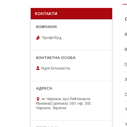
КОНТАКТИ
В
Профітбуд
В
Г
Лідія Білошиста
З
О
м. Черкаси, вул.Лейтенанта
Мукана(Сурікова) 10/1 оф. 203,
Черкаси, Україна
Т
Т