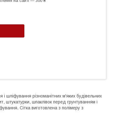
лення на сайті — 300 ₴
я і шліфування різноманітних м'яких будівельних
ит, штукатурки, шпаклівок перед грунтуванням і
ування. Сітка виготовлена з полімеру з