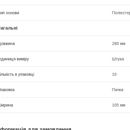
ип основи
Поліесте
Загальні
Довжина
280 мм
диниця виміру
Штука
ількість в упаковці
10
паковка
Пачка
Ширина
105 мм
нформація для замовлення