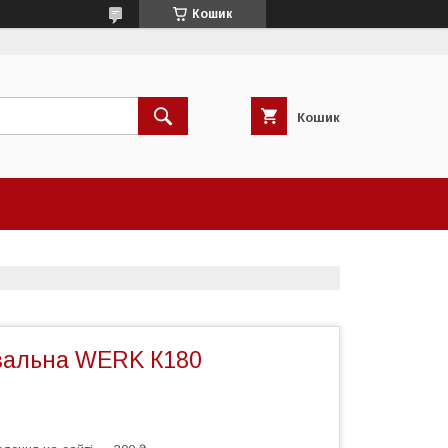
Кошик
Кошик
вальна WERK К180