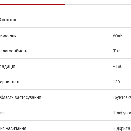
Основні
иробник
Werk
ологостійкість
Так
радація
P180
ернистість
180
бласть застосування
Грунтовка
ип
Шліфувал
ип насипання
Відкрита