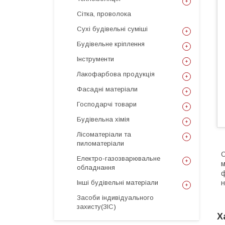
Сітка, проволока
Сухі будівельні суміші
Будівельне кріплення
Інструменти
Лакофарбова продукція
Фасадні матеріали
Господарчі товари
Будівельна хімія
Лісоматеріали та
пиломатеріали
С
Електро-газозварювальне
м
обладнання
ф
Інші будівельні матеріали
н
Засоби індивідуального
захисту(ЗІС)
Х