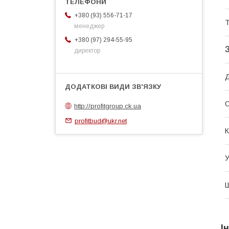
+380 (93) 556-71-17
Т
менеджер
+380 (97) 294-55-95
директор
О
http://profitgroup.ck.ua
profitbud@ukr.net
К
У
І