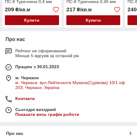
ПС-8 Туреччина 0,4 мм
ПС-8 Туреччина 0,45 мм
ПС-8
209
217
240
₴/кв.м
₴/кв.м
Купити
Купити
Про нас
Рейтинг не сформований
Менше 5 відгуків за останній рік
Працює з 30.01.2023
м. Черкаси
м. Черкаси, вул.Лейтенанта Мукана(Сурікова) 10/1 оф.
203, Черкаси, Україна
Контакти
Сьогодні вихідний
Показати весь графік роботи
Про нас