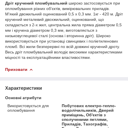
Дріт кручений пломбувальний
широко застосовується при
опломбування різних об'єктів, вимірювальних приладів.
М'який двожильний оцинкований 0,5 х 0,3 мм. 1кг - 420 м. Дріт
кручений металевий двохжильний, оцинкований, що
складається з 2-х жил, центральна жила пряма діаметром 0,5
мм і кручена діаметром 0,3 мм, виготовляється з
низьковуглецевої сталі (основа і вторинна дріт). Широко
використовується при установці свинцевих і поліетиленових
пломб. Всі жили безперервні по всій довжині кручений дроту.
Весь дріт пломбувальний володіє високими характеристиками
міцності та експлуатаційними властивостями.
Приховати
Характеристики
Основні атрибути
Використовується для
Побутових електро-тепло-
опломбування
водолічильників, Дверей
приміщень, Об'єктів з
сполученими петлями,
Приладів, Тахографів,