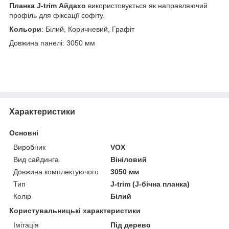
Планка J-trim Айдахо
використовується як направляючий
профіль для фіксації софіту.
Кольори
: Білий, Коричневий, Графіт
Довжина панелі: 3050 мм
Характеристики
Основні
Виробник
VOX
Вид сайдинга
Вініловий
Довжина комплектуючого
3050 мм
Тип
J-trim (J-бічна планка)
Колір
Білий
Користувальницькі характеристики
Імітація
Під дерево