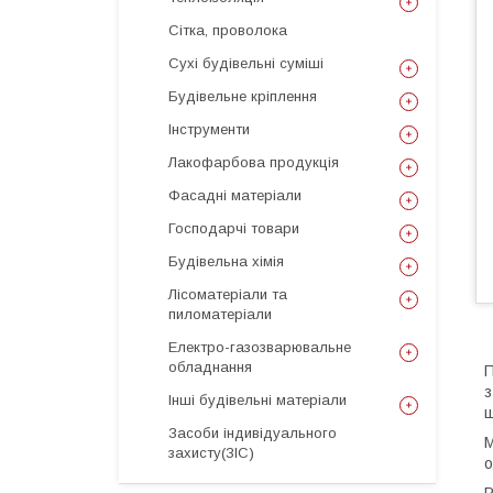
Сітка, проволока
Сухі будівельні суміші
Будівельне кріплення
Інструменти
Лакофарбова продукція
Фасадні матеріали
Господарчі товари
Будівельна хімія
Лісоматеріали та
пиломатеріали
Електро-газозварювальне
обладнання
П
з
Інші будівельні матеріали
ш
Засоби індивідуального
М
захисту(ЗІС)
о