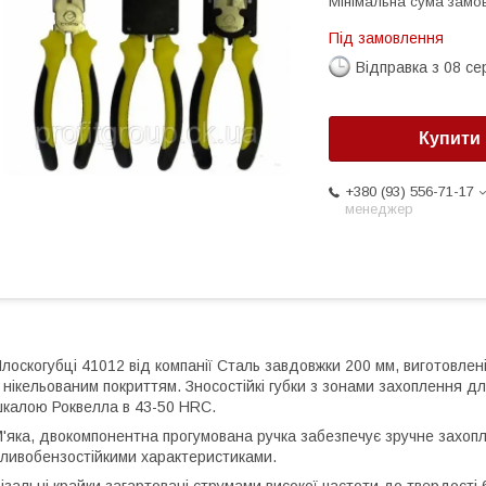
Мінімальна сума замов
Під замовлення
Відправка з 08 се
Купити
+380 (93) 556-71-17
менеджер
лоскогубці 41012 від компанії Сталь завдовжки 200 мм, виготовлені
 нікельованим покриттям. Зносостійкі губки з зонами захоплення дл
калою Роквелла в 43-50 HRC.
'яка, двокомпонентна прогумована ручка забезпечує зручне захоп
ливобензостійкими характеристиками.