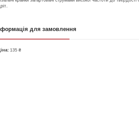
ізальні крайки загартовані струмами високої частоти до твердості
ріт.
нформація для замовлення
іна:
135 ₴