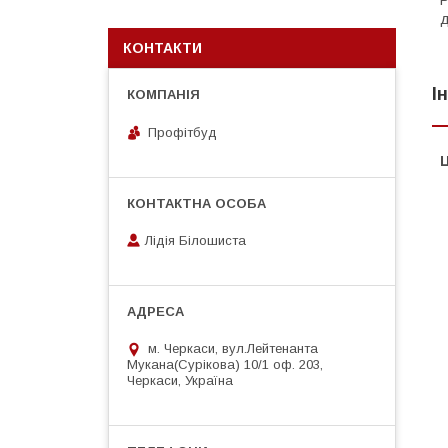
Р
д
КОНТАКТИ
І
Профітбуд
Ц
Лідія Білошиста
м. Черкаси, вул.Лейтенанта
Мукана(Сурікова) 10/1 оф. 203,
Черкаси, Україна