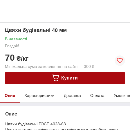
Цвяхи будівельні 40 мм
В наявності
Роздріб
70
₴/кг
Мінімальна сума замовлення на сайті — 300 ₴
Купити
Опис
Характеристики
Доставка
Оплата
Умови п
Опис
Цвяхи будівельні ГОСТ 4028-63
Цвяхи дротяні, є універсальним кріпильним виробом, дуже