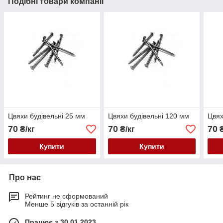
Подібні товари компанії
Цвяхи будівельні 25 мм
Цвяхи будівельні 120 мм
Цвях
70
70
70
₴/кг
₴/кг
₴
Купити
Купити
Про нас
Рейтинг не сформований
Менше 5 відгуків за останній рік
Працює з 30.01.2023