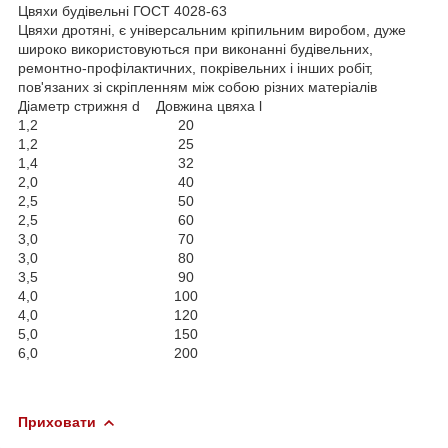
Цвяхи будівельні ГОСТ 4028-63
Цвяхи дротяні, є універсальним кріпильним виробом, дуже
широко використовуються при виконанні будівельних,
ремонтно-профілактичних, покрівельних і інших робіт,
пов'язаних зі скріпленням між собою різних матеріалів
Діаметр стрижня d Довжина цвяха l
1,2 20
1,2 25
1,4 32
2,0 40
2,5 50
2,5 60
3,0 70
3,0 80
3,5 90
4,0 100
4,0 120
5,0 150
6,0 200
Приховати