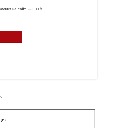
лення на сайті — 300 ₴
у.
щик