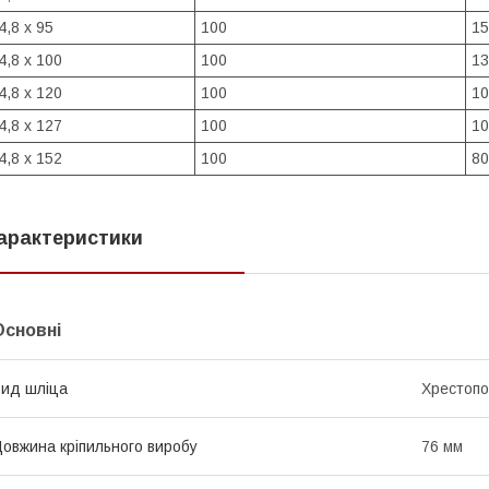
4,8 х 95
100
15
4,8 х 100
100
13
4,8 х 120
100
10
4,8 х 127
100
10
4,8 х 152
100
80
арактеристики
Основні
ид шліца
Хрестопод
овжина кріпильного виробу
76 мм