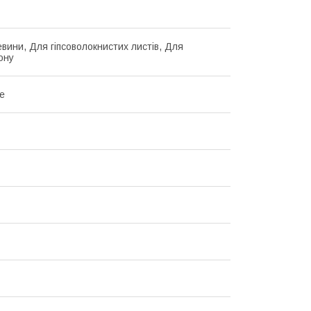
вини, Для гіпсоволокнистих листів, Для
ону
е