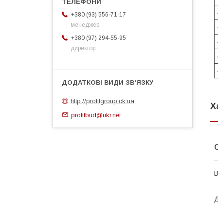
+380 (93) 556-71-17
менеджер
+380 (97) 294-55-95
директор
http://profitgroup.ck.ua
Х
profitbud@ukr.net
В
Д