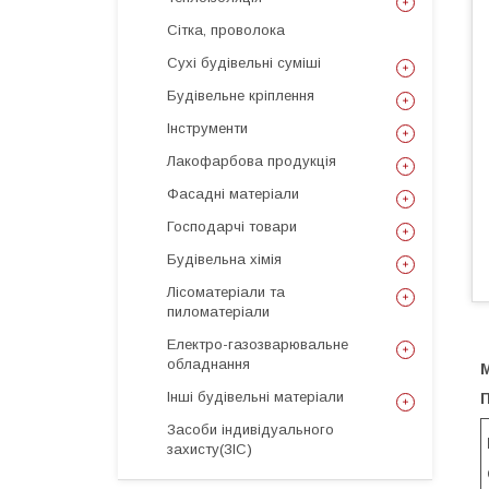
Сітка, проволока
Сухі будівельні суміші
Будівельне кріплення
Інструменти
Лакофарбова продукція
Фасадні матеріали
Господарчі товари
Будівельна хімія
Лісоматеріали та
пиломатеріали
Електро-газозварювальне
обладнання
М
Інші будівельні матеріали
Засоби індивідуального
захисту(ЗІС)