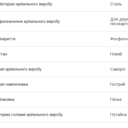
атеріал кріпильного виробу
Сталь
Для дере
ризначення кріпильного виробу
гіпсокарт
окриття
Фосфатн
Стан
Новий
ип кріпильного виробу
Саморіз
ип накінечника
Гострий
паковка
Пачка
орма головки кріпильного виробу
Потайна