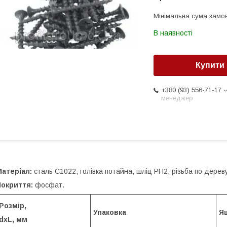
Мінімальна сума замов
В наявності
Купити
+380 (93) 556-71-17
менеджер
атеріал:
сталь C1022, голівка потайна, шліц PH2, різьба по дерев
Покриття:
фосфат.
Розмір,
Упаковка
Я
dхL, мм