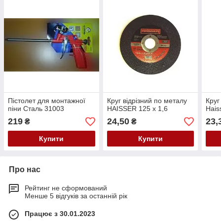
Пістолет для монтажної
Круг відрізний по металу
Круг
піни Сталь 31003
HAISSER 125 х 1,6
Hais
219
24,50
23,
₴
₴
Купити
Купити
Про нас
Рейтинг не сформований
Менше 5 відгуків за останній рік
Працює з 30.01.2023