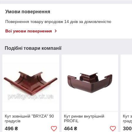
Умови повернення
Повернення товару впродовж 14 днів за домовленістю
Всі умови повернення
Подібні товари компанії
Кут зовнішній "BRYZA" 90
Кут ринви внутрішній
Кут 
градусів
PROFiL
град
496
464
300
₴
₴