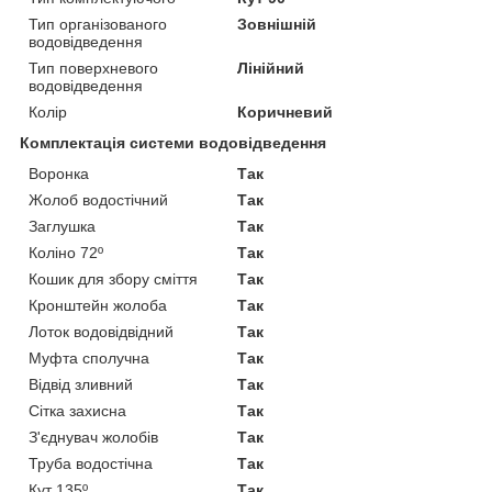
Тип організованого
Зовнішній
водовідведення
Тип поверхневого
Лінійний
водовідведення
Колір
Коричневий
Комплектація системи водовідведення
Воронка
Так
Жолоб водостічний
Так
Заглушка
Так
Коліно 72º
Так
Кошик для збору сміття
Так
Кронштейн жолоба
Так
Лоток водовідвідний
Так
Муфта сполучна
Так
Відвід зливний
Так
Сітка захисна
Так
З'єднувач жолобів
Так
Труба водостічна
Так
Кут 135º
Так