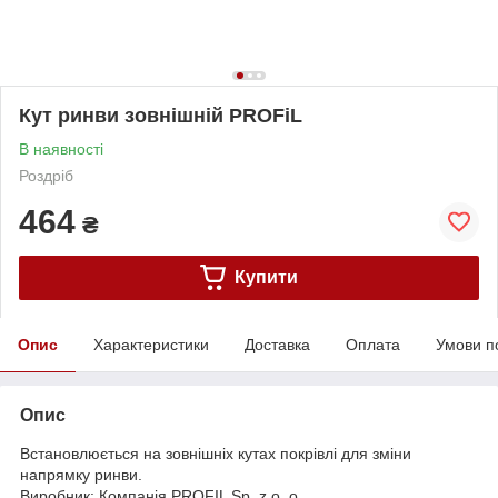
Кут ринви зовнішній PROFiL
В наявності
Роздріб
464
₴
Купити
Опис
Характеристики
Доставка
Оплата
Умови п
Опис
Встановлюється на зовнішніх кутах покрівлі для зміни
напрямку ринви.
Виробник: Компанія PROFIL Sp. z o. o.,