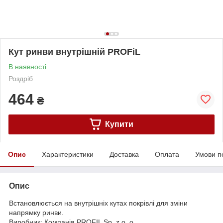
Кут ринви внутрішній PROFiL
В наявності
Роздріб
464
₴
Купити
Опис
Характеристики
Доставка
Оплата
Умови п
Опис
Встановлюється на внутрішніх кутах покрівлі для зміни
напрямку ринви.
Виробник: Компанія PROFIL Sp. z o. o.,