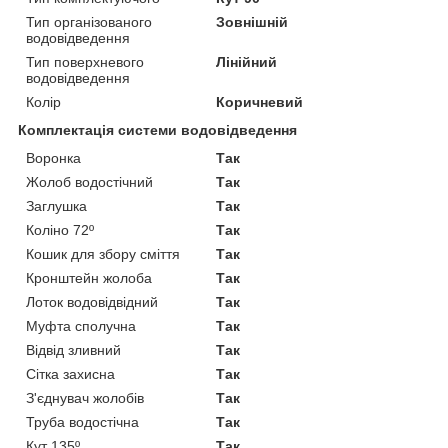
Тип організованого
Зовнішній
водовідведення
Тип поверхневого
Лінійний
водовідведення
Колір
Коричневий
Комплектація системи водовідведення
Воронка
Так
Жолоб водостічний
Так
Заглушка
Так
Коліно 72º
Так
Кошик для збору сміття
Так
Кронштейн жолоба
Так
Лоток водовідвідний
Так
Муфта сполучна
Так
Відвід зливний
Так
Сітка захисна
Так
З'єднувач жолобів
Так
Труба водостічна
Так
Кут 135º
Так