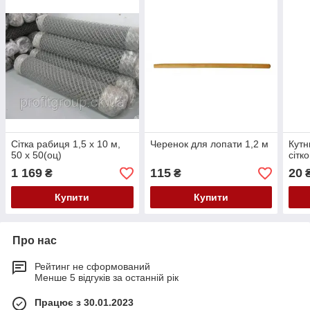
Сітка рабиця 1,5 х 10 м,
Черенок для лопати 1,2 м
Кутн
50 х 50(оц)
сітк
1 169
115
20
₴
₴
Купити
Купити
Про нас
Рейтинг не сформований
Менше 5 відгуків за останній рік
Працює з 30.01.2023