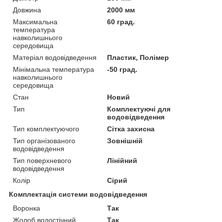
Довжина
2000 мм
Максимальна
60 град.
температура
навколишнього
середовища
Матеріал водовідведення
Пластик, Полімер
Мінімальна температура
-50 град.
навколишнього
середовища
Стан
Новий
Тип
Комплектуючі для
водовідведення
Тип комплектуючого
Сітка захисна
Тип організованого
Зовнішній
водовідведення
Тип поверхневого
Лінійний
водовідведення
Колір
Сірий
Комплектація системи водовідведення
Воронка
Так
Жолоб водостічний
Так