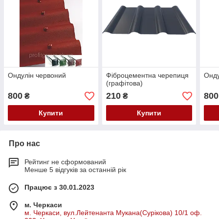
Ондулін червоний
Фіброцементна черепиця
Онду
(графітова)
800
210
800
₴
₴
Купити
Купити
Про нас
Рейтинг не сформований
Менше 5 відгуків за останній рік
Працює з 30.01.2023
м. Черкаси
м. Черкаси, вул.Лейтенанта Мукана(Сурікова) 10/1 оф.