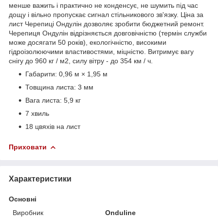
менше важить і практично не конденсує, не шумить під час
дощу і вільно пропускає сигнал стільникового зв'язку. Ціна за
лист Черепиці Ондулін дозволяє зробити бюджетний ремонт.
Черепиця Ондулін відрізняється довговічністю (термін служби
може досягати 50 років), екологічністю, високими
гідроізолюючими властивостями, міцністю. Витримує вагу
снігу до 960 кг / м2, силу вітру - до 354 км / ч.
Габарити: 0,96 м × 1,95 м
Товщина листа: 3 мм
Вага листа: 5,9 кг
7 хвиль
18 цвяхів на лист
Приховати
Характеристики
Основні
Виробник
Onduline