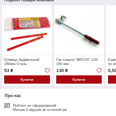
Олівець будівельний
Гак хомута "BRYZA" 120-
Само
180мм Сталь
180 мм
по м
53
130
0,5
₴
₴
Купити
Купити
Про нас
Рейтинг не сформований
Менше 5 відгуків за останній рік