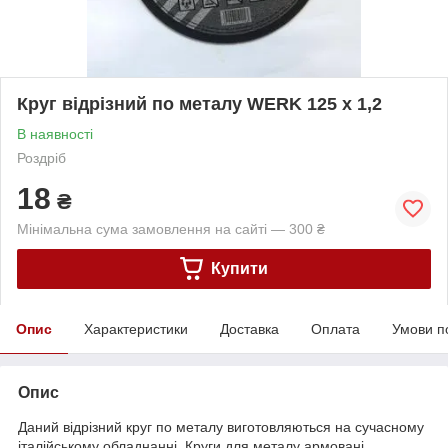
Круг відрізний по металу WERK 125 х 1,2
В наявності
Роздріб
18
₴
Мінімальна сума замовлення на сайті — 300 ₴
Купити
Опис
Характеристики
Доставка
Оплата
Умови п
Опис
Даний відрізний круг по металу виготовляються на сучасному
італійському обладнанні. Круги для металу армовані