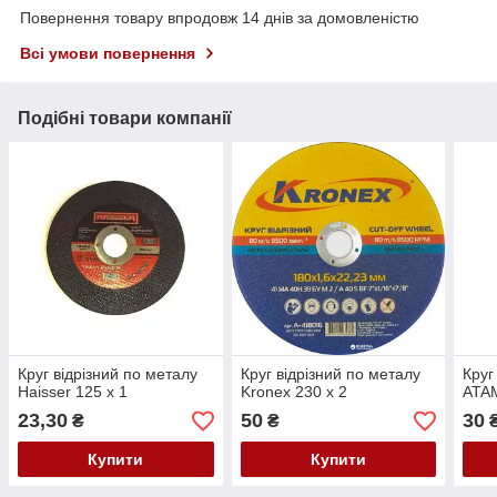
Повернення товару впродовж 14 днів за домовленістю
Всі умови повернення
Подібні товари компанії
Круг відрізний по металу
Круг відрізний по металу
Круг
Haisser 125 х 1
Kronex 230 х 2
ATAM
23,30
50
30
₴
₴
Купити
Купити