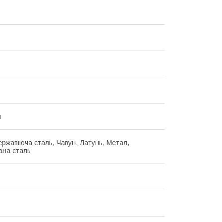
й
ержавіюча сталь, Чавун, Латунь, Метал,
ана сталь