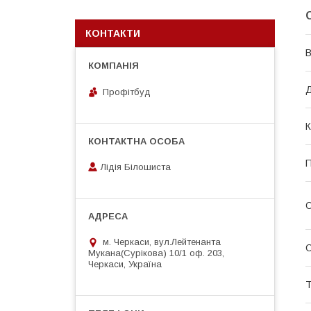
КОНТАКТИ
В
Д
Профітбуд
К
П
Лідія Білошиста
О
м. Черкаси, вул.Лейтенанта
Мукана(Сурікова) 10/1 оф. 203,
Черкаси, Україна