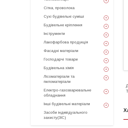
Сітка, проволока
Сухі будівельні суміші
Будівельне кріплення
Інструменти
Лакофарбова продукція
Фасадні матеріали
Господарчі товари
Будівельна хімія
Лісоматеріали та
пиломатеріали
Електро-газозварювальне
Т
обладнання
Інші будівельні матеріали
Х
Засоби індивідуального
захисту(ЗІС)