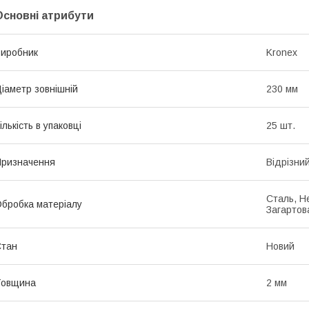
Основні атрибути
иробник
Kronex
іаметр зовнішній
230 мм
ількість в упаковці
25 шт.
ризначення
Відрізни
Сталь, Н
бробка матеріалу
Загартов
Стан
Новий
Товщина
2 мм