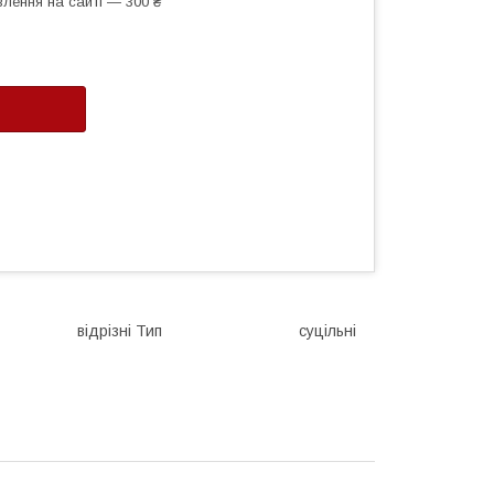
лення на сайті — 300 ₴
ал Вид відрізні Тип суцільні