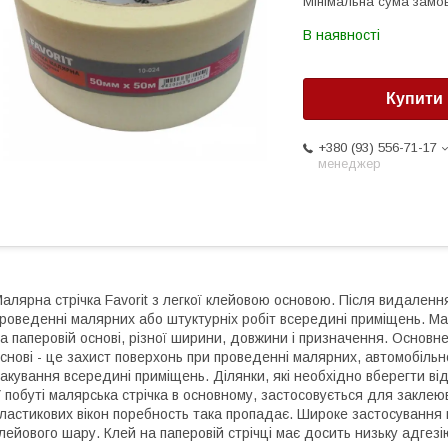
Мінімальна сума замов
В наявності
Купити
+380 (93) 556-71-17
менеджер
алярна стрічка Favorit з легкої клейовою основою. Після видаленн
роведенні малярних або штуктурніх робіт всередині приміщень. Ма
а паперовій основі, різної ширини, довжини і призначення. Основне
снові - це захист поверхонь при проведенні малярних, автомобільн
акування всередині приміщень. Ділянки, які необхідно вберегти в
 побуті малярська стрічка в основному, застосовується для заклею
ластикових вікон поребность така пропадає. Широке застосування 
лейового шару. Клей на паперовій стрічці має досить низьку адгезію