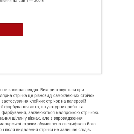
лення на сайті — 300 ₴
я не залишає слідів. Використовується при
лярна стрічка це різновид самоклеючих стрічок
 застосування клейких стрічок на паперовій
ої фарбування авто, штукатурних робіт та
ід фарбування, заклеюються малярською стрічкою.
вання щілин у вікнах, але з впровадження
малярської стрічки обумовлено специфікою його
 і після видалення стрічки не залишає слідів.