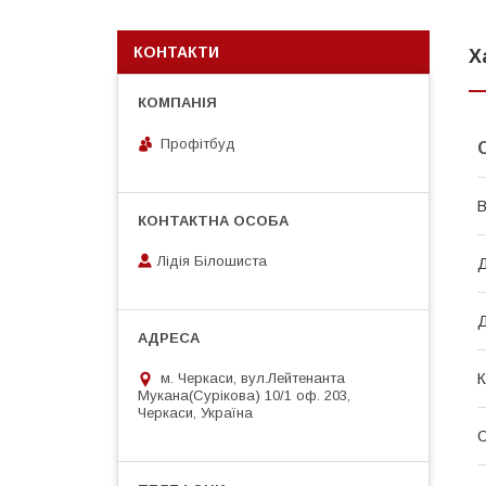
КОНТАКТИ
Х
Профітбуд
В
Лідія Білошиста
Д
Д
м. Черкаси, вул.Лейтенанта
К
Мукана(Сурікова) 10/1 оф. 203,
Черкаси, Україна