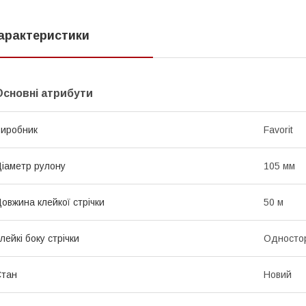
арактеристики
Основні атрибути
иробник
Favorit
іаметр рулону
105 мм
овжина клейкої стрічки
50 м
лейкі боку стрічки
Односто
Стан
Новий