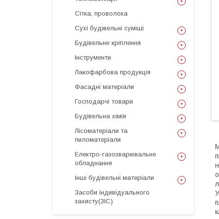
Сітка, проволока
Сухі будівельні суміші
Будівельне кріплення
Інструменти
Лакофарбова продукція
Фасадні матеріали
Господарчі товари
Будівельна хімія
Лісоматеріали та
пиломатеріали
М
Електро-газозварювальне
п
обладнання
н
о
Інші будівельні матеріали
л
Засоби індивідуального
У
захисту(ЗІС)
п
к