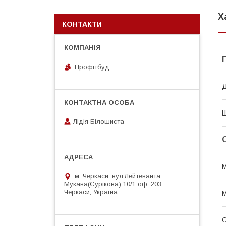
Х
КОНТАКТИ
Профітбуд
Д
Ш
Лідія Білошиста
М
м. Черкаси, вул.Лейтенанта
Мукана(Сурікова) 10/1 оф. 203,
Черкаси, Україна
М