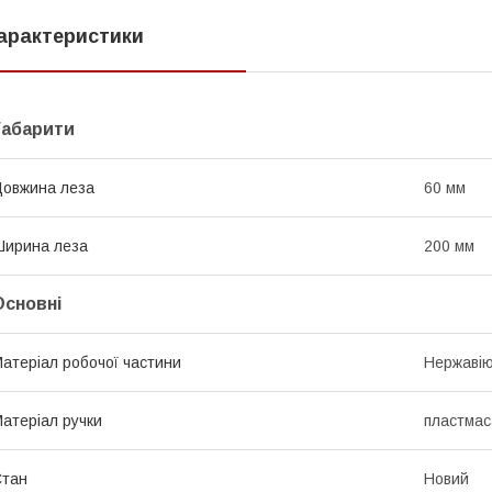
арактеристики
Габарити
овжина леза
60 мм
ирина леза
200 мм
Основні
атеріал робочої частини
Нержавію
атеріал ручки
пластмас
Стан
Новий