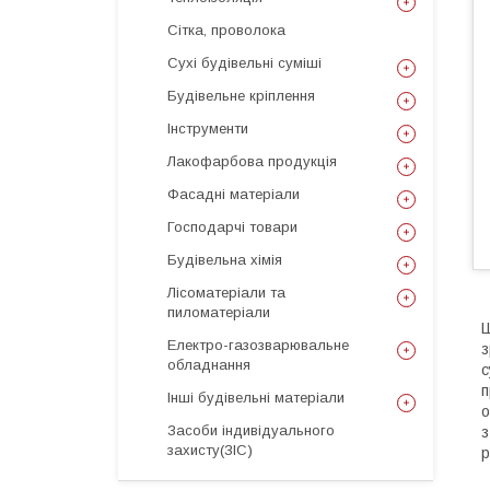
Сітка, проволока
Сухі будівельні суміші
Будівельне кріплення
Інструменти
Лакофарбова продукція
Фасадні матеріали
Господарчі товари
Будівельна хімія
Лісоматеріали та
пиломатеріали
Ш
Електро-газозварювальне
з
обладнання
с
п
Інші будівельні матеріали
о
Засоби індивідуального
з
захисту(ЗІС)
р