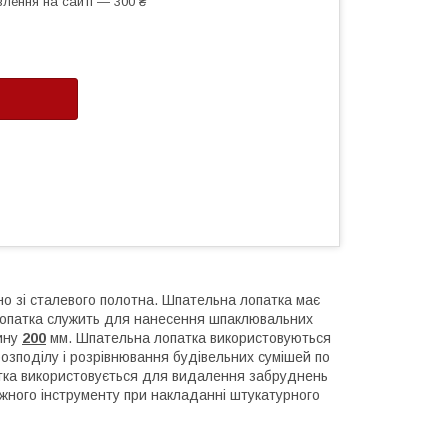
лення на сайті — 300 ₴
о зі сталевого полотна. Шпательна лопатка має
 лопатка служить для нанесення шпаклювальних
ину
200
мм. Шпательна лопатка використовуються
озподілу і розрівнювання будівельних сумішей по
патка використовується для видалення забруднень
іжного інструменту при накладанні штукатурного