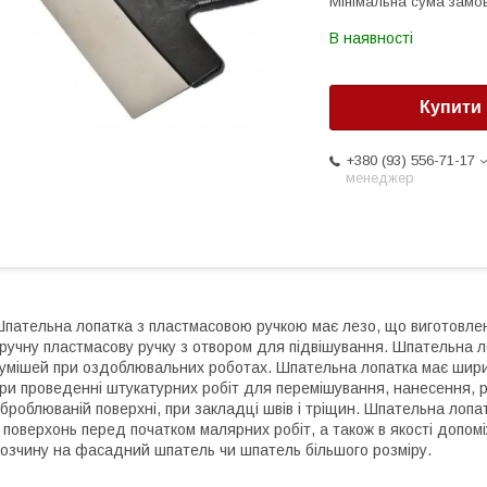
Мінімальна сума замов
В наявності
Купити
+380 (93) 556-71-17
менеджер
пательна лопатка з пластмасовою ручкою має лезо, що виготовлен
ручну пластмасову ручку з отвором для підвішування. Шпательна
умішей при оздоблювальних роботах. Шпательна лопатка має шир
ри проведенні штукатурних робіт для перемішування, нанесення, р
броблюваній поверхні, при закладці швів і тріщин. Шпательна ло
 поверхонь перед початком малярних робіт, а також в якості допом
озчину на фасадний шпатель чи шпатель більшого розміру.