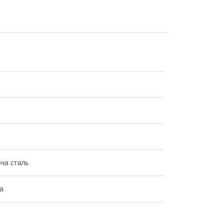
ча сталь
а