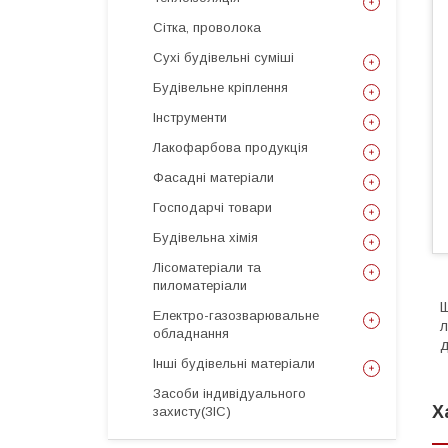
Сітка, проволока
Сухі будівельні суміші
Будівельне кріплення
Інструменти
Лакофарбова продукція
Фасадні матеріали
Господарчі товари
Будівельна хімія
Лісоматеріали та
пиломатеріали
Щ
Електро-газозварювальне
л
обладнання
д
Інші будівельні матеріали
Засоби індивідуального
Х
захисту(ЗІС)