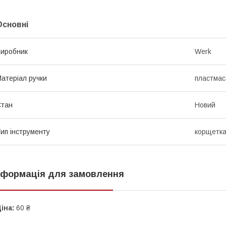
Основні
иробник
Werk
атеріал ручки
пластмас
Стан
Новий
ип інструменту
корщетка
нформація для замовлення
іна:
60 ₴