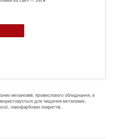
лення на сайті — 300 ₴
різних механізмів, промислового обладнання, в
 використовується для чищення металевих,
розії, лакофарбових покриттів.