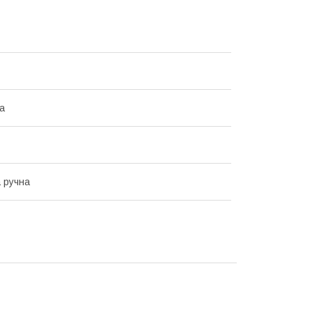
а
 ручна