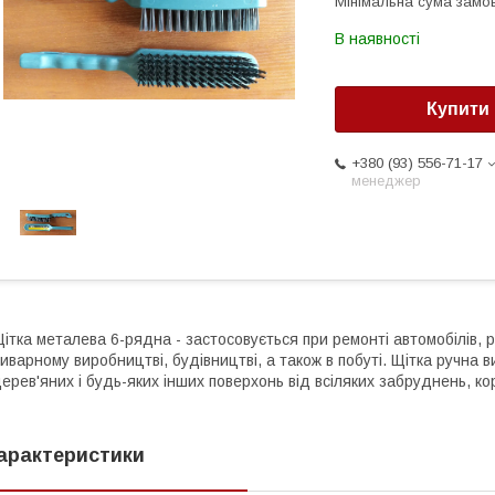
Мінімальна сума замов
В наявності
Купити
+380 (93) 556-71-17
менеджер
ітка металева 6-рядна - застосовується при ремонті автомобілів, 
иварному виробництві, будівництві, а також в побуті. Щітка ручна
ерев'яних і будь-яких інших поверхонь від всіляких забруднень, ко
арактеристики