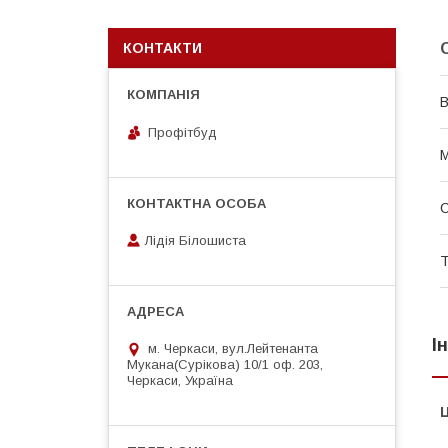
КОНТАКТИ
В
Профітбуд
М
Лідія Білошиста
Т
І
м. Черкаси, вул.Лейтенанта
Мукана(Сурікова) 10/1 оф. 203,
Черкаси, Україна
Ц