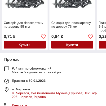
Саморіз для гіпсокартону
Саморіз для гіпсокартону
Гвин
по дереву 55 мм
по дереву 76 мм
9,5 
проф
0,71
0,84
0,2
₴
₴
Купити
Купити
Про нас
Рейтинг не сформований
Менше 5 відгуків за останній рік
Працює з 30.01.2023
м. Черкаси
м. Черкаси, вул.Лейтенанта Мукана(Сурікова) 10/1 оф.
203, Черкаси, Україна
Контакти