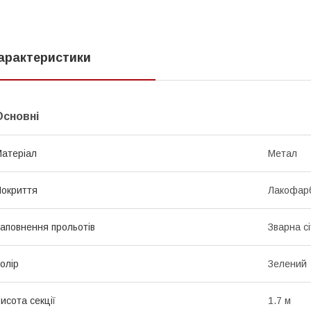
арактеристики
Основні
атеріал
Метал
окриття
Лакофар
аповнення прольотів
Зварна сі
олір
Зелений
исота секції
1.7 м