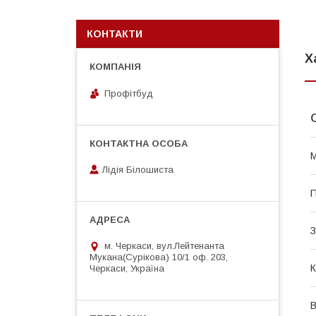
КОНТАКТИ
Х
Профітбуд
М
Лідія Білошиста
П
З
м. Черкаси, вул.Лейтенанта
Мукана(Сурікова) 10/1 оф. 203,
К
Черкаси, Україна
В