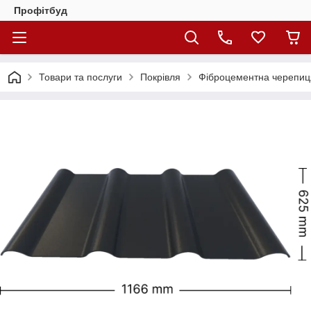
Профітбуд
Товари та послуги
Покрівля
Фіброцементна черепи