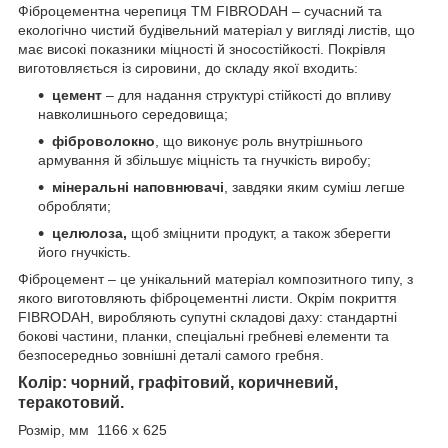
Фіброцементна черепиця ТМ FIBRODAH – сучасний та
екологічно чистий будівельний матеріал у вигляді листів, що
має високі показники міцності й зносостійкості. Покрівля
виготовляється із сировини, до складу якої входить:
цемент
– для надання структурі стійкості до впливу
навколишнього середовища;
фіброволокно
, що виконує роль внутрішнього
армування й збільшує міцність та гнучкість виробу;
мінеральні наповнювачі
, завдяки яким суміш легше
обробляти;
целюлоза,
щоб зміцнити продукт, а також зберегти
його гнучкість.
Фіброцемент – це унікальний матеріал композитного типу, з
якого виготовляють фіброцементні листи. Окрім покриття
FIBRODAH, виробляють супутні складові даху: стандартні
бокові частини, планки, спеціальні гребневі елементи та
безпосередньо зовнішні деталі самого гребня.
Колір: чорний, графітовий, коричневий,
теракотовий.
Розмір, мм 1166 х 625