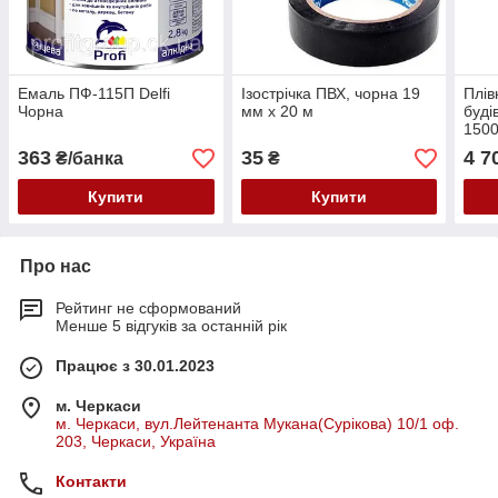
Емаль ПФ-115П Delfi
Ізострічка ПВХ, чорна 19
Плів
Чорна
мм х 20 м
буді
1500
363
35
4 7
₴/банка
₴
Купити
Купити
Про нас
Рейтинг не сформований
Менше 5 відгуків за останній рік
Працює з 30.01.2023
м. Черкаси
м. Черкаси, вул.Лейтенанта Мукана(Сурікова) 10/1 оф.
203, Черкаси, Україна
Контакти