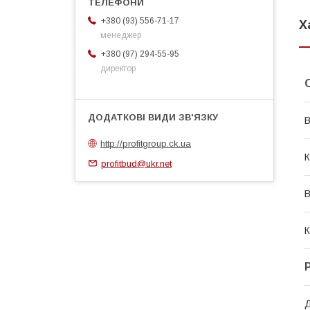
+380 (93) 556-71-17
Х
менеджер
+380 (97) 294-55-95
директор
В
http://profitgroup.ck.ua
К
profitbud@ukr.net
В
К