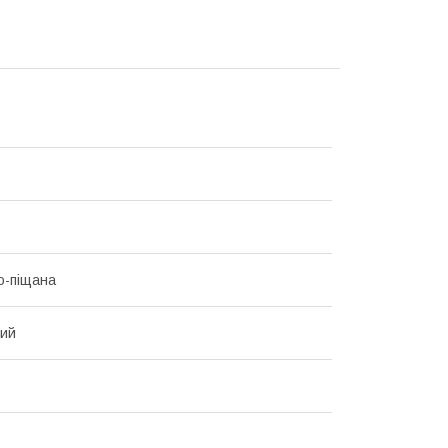
о-піщана
вий