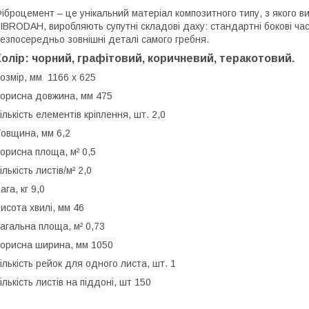
іброцемент – це унікальний матеріал композитного типу, з якого 
IBRODAH, виробляють супутні складові даху: стандартні бокові час
езпосередньо зовнішні деталі самого гребня.
Колір: чорний, графітовий, коричневий, теракотовий.
озмір, мм 1166 х 625
орисна довжина, мм 475
ількість елементів кріплення, шт. 2,0
овщина, мм 6,2
орисна площа, м² 0,5
ількість листів/м² 2,0
ага, кг 9,0
исота хвилі, мм 46
агальна площа, м² 0,73
орисна ширина, мм 1050
ількість рейок для одного листа, шт. 1
ількість листів на піддоні, шт 150