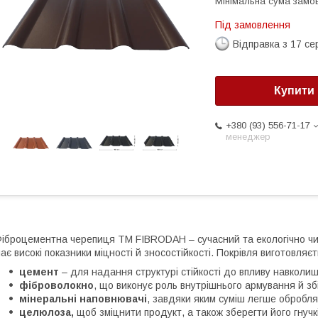
Мінімальна сума замов
Під замовлення
Відправка з 17 се
Купити
+380 (93) 556-71-17
менеджер
іброцементна черепиця ТМ FIBRODAH – сучасний та екологічно чис
ає високі показники міцності й зносостійкості. Покрівля виготовляє
цемент
– для надання структурі стійкості до впливу навкол
фіброволокно
, що виконує роль внутрішнього армування й збі
мінеральні наповнювачі
, завдяки яким суміш легше обробля
целюлоза,
щоб зміцнити продукт, а також зберегти його гнучкі