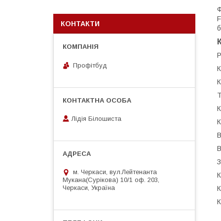
Ф
F
КОНТАКТИ
б
Р
Профітбуд
К
К
Т
К
Лідія Білошиста
К
В
В
З
м. Черкаси, вул.Лейтенанта
К
Мукана(Сурікова) 10/1 оф. 203,
Черкаси, Україна
К
К