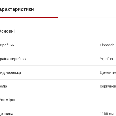
арактеристики
Основні
иробник
Fibrodah
раїна виробник
Україна
ид черепиці
Цементн
олір
Коричне
Розміри
Довжина
1166 мм