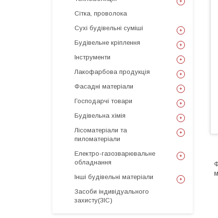
Сітка, проволока
Сухі будівельні суміші
Будівельне кріплення
Інструменти
Лакофарбова продукція
Фасадні матеріали
Господарчі товари
Будівельна хімія
Лісоматеріали та
пиломатеріали
Електро-газозварювальне
обладнання
Ф
м
Інші будівельні матеріали
Засоби індивідуального
захисту(ЗІС)