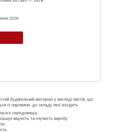
лення на сайті — 300 ₴
рпня 2026
тий будівельний матеріал у вигляді листів, що
ться із сировини, до складу якої входить:
ишнього середовища;
льшує міцність та гнучкість виробу;
ти;
сть.